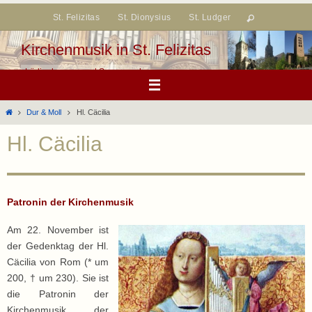
Zum
St. Felizitas
St. Dionysius
St. Ludger
Inhalt
springen
Kirchenmusik in St. Felizitas
Lüdinghausen und Seppenrade
Start
Dur & Moll
Hl. Cäcilia
Hl. Cäcilia
Patronin der Kirchenmusik
Am 22. November ist
der Gedenktag der Hl.
Cäcilia von Rom (* um
200, † um 230). Sie ist
die Patronin der
Kirchenmusik, der