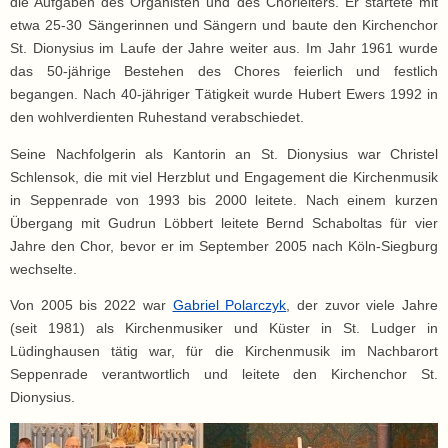
die Aufgaben des Organisten und des Chorleiters. Er startete mit
etwa 25-30 Sängerinnen und Sängern und baute den Kirchenchor
St. Dionysius im Laufe der Jahre weiter aus. Im Jahr 1961 wurde
das 50-jährige Bestehen des Chores feierlich und festlich
begangen. Nach 40-jähriger Tätigkeit wurde Hubert Ewers 1992 in
den wohlverdienten Ruhestand verabschiedet.
Seine Nachfolgerin als Kantorin an St. Dionysius war Christel
Schlensok, die mit viel Herzblut und Engagement die Kirchenmusik
in Seppenrade von 1993 bis 2000 leitete. Nach einem kurzen
Übergang mit Gudrun Löbbert leitete Bernd Schaboltas für vier
Jahre den Chor, bevor er im September 2005 nach Köln-Siegburg
wechselte.
Von 2005 bis 2022 war
Gabriel Polarczyk
, der zuvor viele Jahre
(seit 1981) als Kirchenmusiker und Küster in St. Ludger in
Lüdinghausen tätig war, für die Kirchenmusik im Nachbarort
Seppenrade verantwortlich und leitete den Kirchenchor St.
Dionysius.