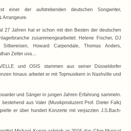
st einer der aufstrebenden deutschen Songwriter,
& Arrangeure.
al 27 Jahren hat er schon mit den Besten der deutschen
lagerbranche zusammengearbeitet: Helene Fischer, DJ
an Silbereisen, Howard Carpendale, Thomas Anders,
athan Zelter uva…
EVELLE und OSIS stammen aus seiner Düsseldorfer
nzen hinaus arbeitet er mit Topmusikern in Nashville und
yboarder und Sänger in jungen Jahren Erfahrung sammeln.
 bestehend aus Vater (Musikproduzent Prof. Dieter Falk)
spielte er über hundert Konzerte mit verjazzten J.S.Bach-
ettist Michael Kunze schrieb er 2016 das Chor-Musical