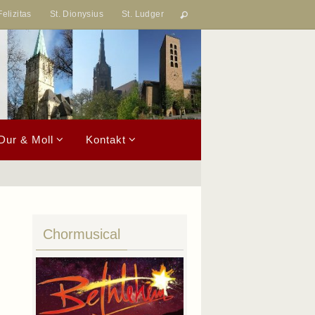
Felizitas
St. Dionysius
St. Ludger
Dur & Moll
Kontakt
Chormusical