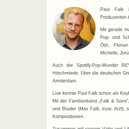
Paul Falk i
Produzenten 
Mit gerade m
Pop- und Sch
Ötzi, Flori
Michelle, Jon
Auch die Spotify-Pop-Wunder R
Hitschmiede. Über die deutschen Gre
Amsterdam.
Live konnte Paul Falk schon als Ke
Mit der Familienband „Falk & Sons“,
und Bruder (Max Falk, inzw. Arzt), 
Kompositionen.
Zusammen mit seinem Vater und Libr