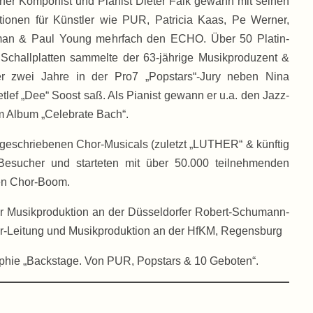
fer Komponist und Pianist Dieter Falk gewann mit seinen
tionen für Künstler wie PUR, Patricia Kaas, Pe Werner,
an & Paul Young mehrfach den ECHO. Über 50 Platin-
Schallplatten sammelte der 63-jährige Musikproduzent &
er zwei Jahre in der Pro7 „Popstars“-Jury neben Nina
lef „Dee“ Soost saß. Als Pianist gewann er u.a. den Jazz-
 Album „Celebrate Bach“.
eschriebenen Chor-Musicals (zuletzt „LUTHER“ & künftig
Besucher und starteten mit über 50.000 teilnehmenden
en Chor-Boom.
 für Musikproduktion an der Düsseldorfer Robert-Schumann-
or-Leitung und Musikproduktion an der HfKM, Regensburg
phie „Backstage. Von PUR, Popstars & 10 Geboten“.