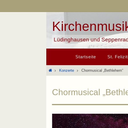
Zum
Inhalt
springen
Kirchenmusik 
Lüdinghausen und Seppenra
Zum
Startseite
St. Felizi
Inhalt
springen
Start
Konzerte
Chormusical „Bethlehem“
Chormusical „Beth