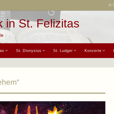
St. 
in St. Felizitas
de
tas
St. Dionysius
St. Ludger
Konzerte
lehem“