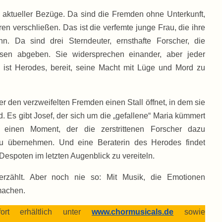
l aktueller Bezüge. Da sind die Fremden ohne Unterkunft,
n verschließen. Das ist die verfemte junge Frau, die ihre
n. Da sind drei Sterndeuter, ernsthafte Forscher, die
nosen abgeben. Sie widersprechen einander, aber jeder
a ist Herodes, bereit, seine Macht mit Lüge und Mord zu
r den verzweifelten Fremden einen Stall öffnet, in dem sie
d. Es gibt Josef, der sich um die „gefallene“ Maria kümmert
 einen Moment, der die zerstrittenen Forscher dazu
zu übernehmen. Und eine Beraterin des Herodes findet
espoten im letzten Augenblick zu vereiteln.
rzählt. Aber noch nie so: Mit Musik, die Emotionen
 machen.
ort erhältlich unter
www.chormusicals.de
sowie