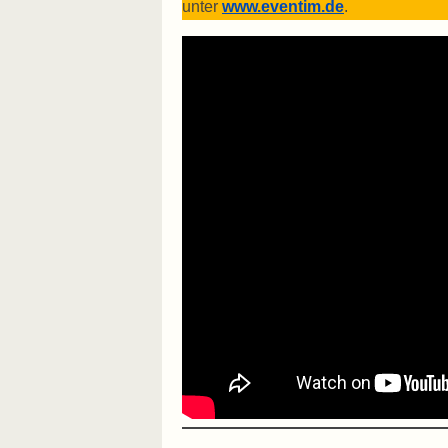
unter
www.eventim.de
.